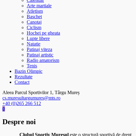
Calendar
Arte martiale
Atletism
Baschet
Canotaj
Ciclism
Hochei pe gheata
Lupte libere
Natatie
Patinaj viteza
Patinaj artistic
Radio amatorism
Tenis
Bazin Olimpic
Rezultate
Contact
Aleea Parcul Sportivilor 1, Târgu Mureș
cs.muresultargumures@mts.ro
+40 (0)265 266 512
0
Despre noi
Clubul Sportiv Mureşul
este o structură sportivă de drept