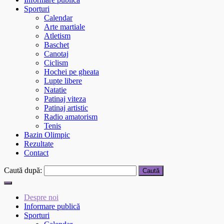
Sporturi
Calendar
Arte martiale
Atletism
Baschet
Canotaj
Ciclism
Hochei pe gheata
Lupte libere
Natatie
Patinaj viteza
Patinaj artistic
Radio amatorism
Tenis
Bazin Olimpic
Rezultate
Contact
Caută după:
Despre noi
Informare publică
Sporturi