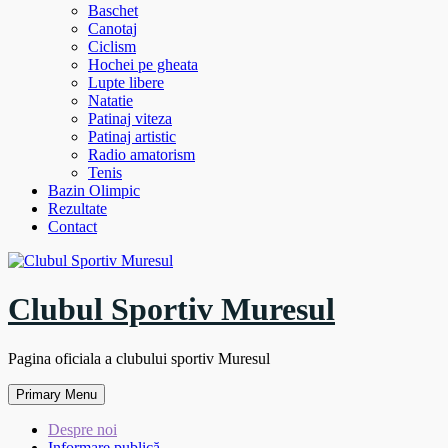
Baschet
Canotaj
Ciclism
Hochei pe gheata
Lupte libere
Natatie
Patinaj viteza
Patinaj artistic
Radio amatorism
Tenis
Bazin Olimpic
Rezultate
Contact
Clubul Sportiv Muresul
Pagina oficiala a clubului sportiv Muresul
Primary Menu
Despre noi
Informare publică