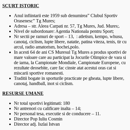
SCURT ISTORIC
Anul infiintarii este 1959 sub denumirea” Clubul Sportiv
Orasenesc” Tg Mures;
Adresa – str. Aleea Carpati nr. 57, Tg Mures, Jud. Mures;.
Nivel de subordonare: Agentia Nationala pentru Sport;
Nr sectii pe ramuri de sport – 13, : atletism, kempo, whusu,
canotaj, ciclism, lupte libere, natatie, patina viteza, tenis, tir cu
arcul, radio amatorism, hochei,polo.
In acesti 64 de ani CS Muresul Tg Mures a produs sportivi de
mare valoare care au participat la Jocurile Olimpice de vara si
de iarna, la Campionate Mondiale, Campionate Europene, cu
rezultate deosebite, care fac cinste atat acestui oras cat si
miscarii sportive romanesti.
Traditii bogate in sporturile practicate pe gheata, lupte libere,
canotaj, handball, inot si ciclism.
RESURSE UMANE
Nr total sportivi legitimati: 180
Nr antrenori cu calificare inalta – 14;
Nr personal tesa, executie si de conducere – 11.
Director Pop Iuliu Cosmin
Director adj. Iszlai Istvan