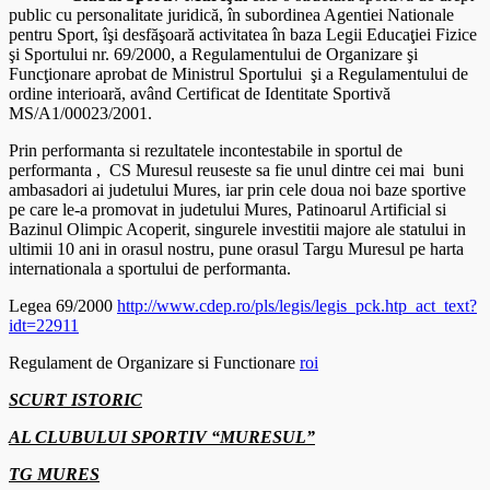
public cu personalitate juridică, în subordinea Agentiei Nationale
pentru Sport, îşi desfăşoară activitatea în baza Legii Educaţiei Fizice
şi Sportului nr. 69/2000, a Regulamentului de Organizare şi
Funcţionare aprobat de Ministrul Sportului şi a Regulamentului de
ordine interioară, având Certificat de Identitate Sportivă
MS/A1/00023/2001.
Prin performanta si rezultatele incontestabile in sportul de
performanta , CS Muresul reuseste sa fie unul dintre cei mai buni
ambasadori ai judetului Mures, iar prin cele doua noi baze sportive
pe care le-a promovat in judetului Mures, Patinoarul Artificial si
Bazinul Olimpic Acoperit, singurele investitii majore ale statului in
ultimii 10 ani in orasul nostru, pune orasul Targu Muresul pe harta
internationala a sportului de performanta.
Legea 69/2000
http://www.cdep.ro/pls/legis/legis_pck.htp_act_text?
idt=22911
Regulament de Organizare si Functionare
roi
SCURT ISTORIC
AL CLUBULUI SPORTIV “MURESUL”
TG MURES